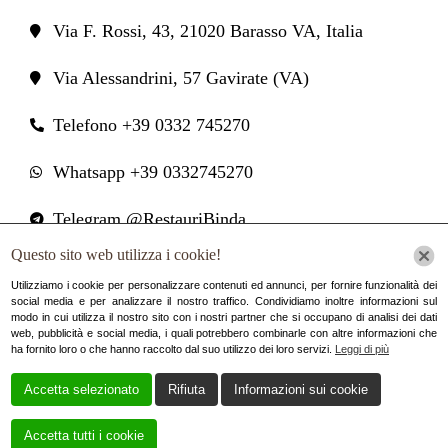
Via F. Rossi, 43, 21020 Barasso VA, Italia
Via Alessandrini, 57 Gavirate (VA)
Telefono +39 0332 745270
Whatsapp +39 0332745270
Telegram @RestauriBinda
Questo sito web utilizza i cookie!
restauri.binda@gmail.com
Utilizziamo i cookie per personalizzare contenuti ed annunci, per fornire funzionalità dei
social media e per analizzare il nostro traffico. Condividiamo inoltre informazioni sul
Facebook
modo in cui utilizza il nostro sito con i nostri partner che si occupano di analisi dei dati
web, pubblicità e social media, i quali potrebbero combinarle con altre informazioni che
ha fornito loro o che hanno raccolto dal suo utilizzo dei loro servizi.
Leggi di più
Cookie Policy
|
Privacy Policy
Accetta selezionato
Rifiuta
Informazioni sui cookie
Accetta tutti i cookie
Creato da
Local Web – Agenzia Web Marketing Milano
Copyrights