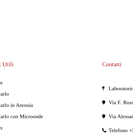
 Utili
Contatti
e
Laboratori
tarlo
Via F. Ross
tarlo in Anossia
tarlo con Microonde
Via Alessa
ix
Telefono 